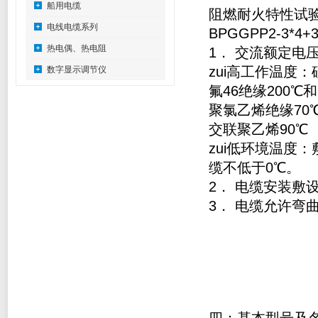
船用电缆
阻燃耐火特性试验执
电线电缆系列
BPGGPP2-3*4+
热电偶、热电阻
1． 交流额定电压：U
zui高工作温度：
数字显示调节仪
氟46绝缘200℃和
聚氯乙烯绝缘70
交联聚乙烯90℃
zui低环境温度
缆不低于0℃。
2． 电缆安装敷
3． 电缆允许弯