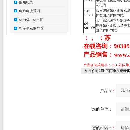
KEPYH
蔽氯磺化聚乙烯护套
船用电缆
制电缆
乙丙绝缘氯磺化聚乙
电线电缆系列
ZR-
KEYH
护套阻燃控制电缆
热电偶、热电阻
乙丙纸绝缘铜丝编织
ZR-
屏蔽氯磺化聚乙烯护
KEPYH
数字显示调节仪
阻燃控制电缆
： 、 ：苏
在线咨询：9030927
产品销售：www.a
产品相关关键字：
JEH乙丙
如果你对
JEH乙丙橡皮绝缘
产品：
您的单位：
您的姓名：