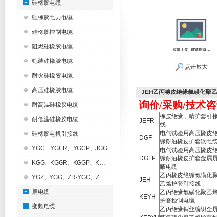
硅橡胶电缆
硅橡胶电力电缆
硅橡胶控制电缆
阻燃硅橡胶电缆
铠装硅橡胶电缆
点击放大
耐火硅橡胶电缆
高压硅橡胶电缆
JEH乙丙橡皮绝缘氯磺化聚
询价/采购/技术咨
耐高温硅橡胶电缆
橡皮绝缘丁晴护套引
耐低温硅橡胶电缆
JEFR
线
电气试验用高压橡皮
硅橡胶电机引接线
DGF
缘耐油橡皮护套软电
YGC、YGCR、YGCP、JGG
电气试验用高压橡皮
DGFP
缘耐油橡皮护套金属
KGG、KGGR、KGGP、KGGRP
蔽电缆
乙丙橡皮绝缘氯磺化
YGZ、YGG、ZR-YGC、ZR-KGG
JEH
乙烯护套引接线
扁电缆
乙丙绝缘氯磺化聚乙
KEYH
护套控制电缆
变频电缆
乙丙绝缘铜丝编织全