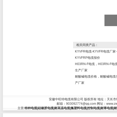
相关同类产品：
KYVFR电缆-KYVFR电缆厂家-
KYVFRP电缆报价
H03RN-F电缆，H03RN-F电
生产厂家
耐酸碱电缆价格，耐酸碱电缆
产厂家
安徽中旺特电缆有限公司 版权所有 地址：天长市经济开发
邮箱：
903092774@qq.com
网址：
www.zw
主营:
特种电缆|硅橡胶电缆|耐高温电缆|氟塑料电缆|控制电缆|耐寒电缆|耐